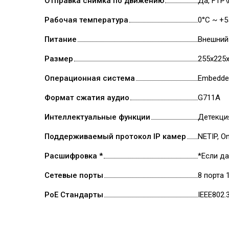
Отправка снимка по движению
Да, FTP\
Рабочая температура
0°С ~ +5
Питание
Внешний 
Размер
255х225
Операционная система
Embedde
Формат сжатия аудио
G711A
Интеллектуальные функции
Детекци
Поддерживаемый протокол IP камер
NETIP, On
Расшифровка *
*Если д
Сетевые порты
8 порта 
PoE Стандарты
IEEE802.