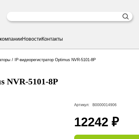
 компании
Новости
Контакты
аторы
IP-видеорегистратор Optimus NVR-5101-8P
us NVR-5101-8P
Артикул:
В0000014906
12242 ₽