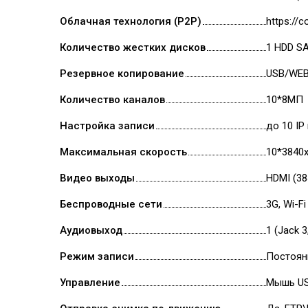
Облачная технология (P2P)
https://
Количество жестких дисков
1 HDD SA
Резервное копирование
USB/WEB
Количество каналов
10*8МП
Настройка записи
до 10 IP
Максимальная скорость
10*3840х
Видео выходы
HDMI (38
Беспроводные сети
3G, Wi-F
Аудиовыход
1 (Jack 
Режим записи
Постоян
Управление
Мышь US