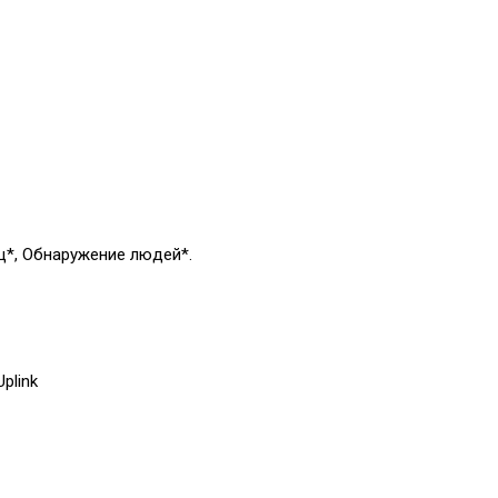
ц*, Обнаружение людей*.
plink