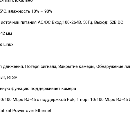
E-mail\Локально
5°С, влажность 10% ~ 90%
источник питания AC/DC Вход:100-264В, 50Гц, Выход: 52В DC
х42 мм
d Linux
я движения, Потеря сигнала, Закрытие камеры, Обнаружение ли
vif, RTSP
анную функцию поддерживает камера
10/100 Mbps RJ-45 с поддержкой PoE, 1 порт 10/100 Mbps RJ-45 U
3af /at Power over Ethernet