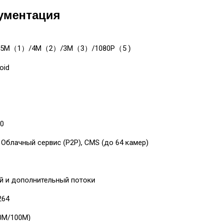
ументация
5M（1）/4M（2）/3M（3）/1080P（5 )
oid
.0
 Облачный сервис (P2P), CMS (до 64 камер)
й и дополнительный потоки
264
10M/100M)