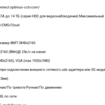
connect.optimus-cctv.com/
TA до 14 ТБ (серия HDD для видеонаблюдения) Максимальный а
/CMS/Cloud
 камер 8МП 3840х2160
2160 (8Мп)@ 25к/с на канал
40х2160), VGA (max 1920х1080)
i при подключении внешнего сетевого usb-адаптера или 3G-моде
3,5мм)
ная/По тревоге/Ручная/По движению
B, по сети