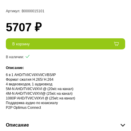
Артикул:
В0000015101
5707 ₽
В корзину
В наличии:
Описание:
6 в 1 AHD/TVI/CVI/XVI/CVBS/IP
Формат сжатия H.265/ H.264
4 видеовходов, 1 аудиовход
5M-N AHD/TVI/CVI/XVI @ (20к/с на канал)
4M-N AHD/TVI/CVI/XVI@ (25к/с на канал)
1080P AHD/TVI/CVI/XVI @ (25к/с на канал)
Поддержка аудио по коаксиалу
P2P Optimus Connect
Описание