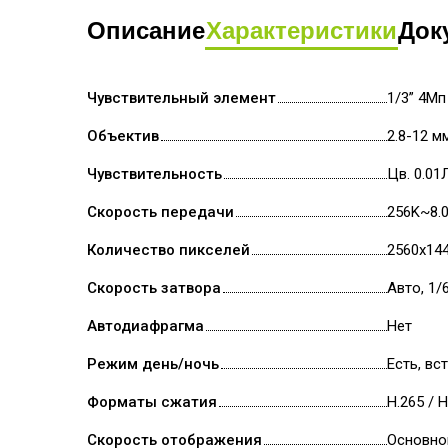
Описание
Характеристики
Док
Чувствительный элемент
1/3” 4Мп
Объектив
2.8-12 
Чувствительность
Цв. 0.01Л
Скорость передачи
256K~8.
Количество пикселей
2560х14
Скорость затвора
Авто, 1/
Автодиафрагма
Нет
Режим день/ночь
Есть, в
Форматы сжатия
H.265 / H
Скорость отображения
Основно