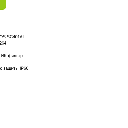
CMOS SC401AI
264
й ИК-фильтр
с защиты IР66