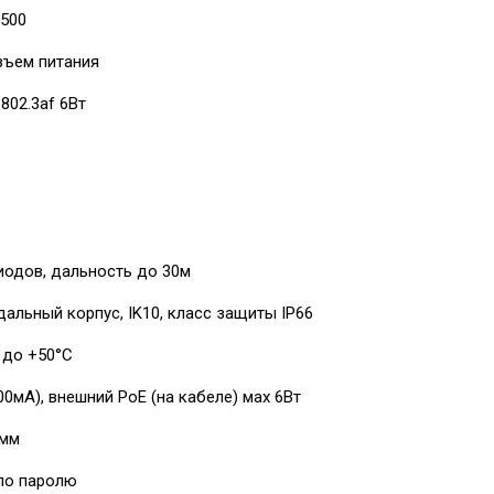
500
зъем питания
 802.3af 6Вт
иодов, дальность до 30м
альный корпус, IK10, класс защиты IР66
 до +50°С
0мА), внешний PoE (на кабеле) мах 6Вт
 мм
по паролю