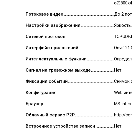
с@800x4
Потоковое видео
До 2 по
Настройки изображения
Яркость
Сетевой протокол
TCP,UDP,
Интерфейс приложений
Onvif 21.
Интеллектуальные функции
Определ
Сигнал на тревожном выходе
Нет
Фиксация событий
Снимок э
Конфигурация
Web инт
Браузер
MS Intern
Облачный сервис P2P
http://co
Встроенное устройство записи
Нет