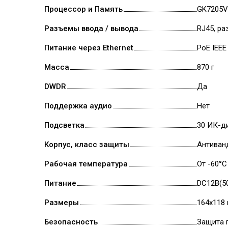
Процессор и Память
GK7205V
Разъемы ввода / вывода
RJ45, ра
Питание через Ethernet
PoE IEEE
Масса
870 г
DWDR
Да
Поддержка аудио
Нет
Подсветка
30 ИК-д
Корпус, класс защиты
Антиванд
Рабочая температура
От -60°С
Питание
DC12В(50
Размеры
164х118
Безопасность
Защита 