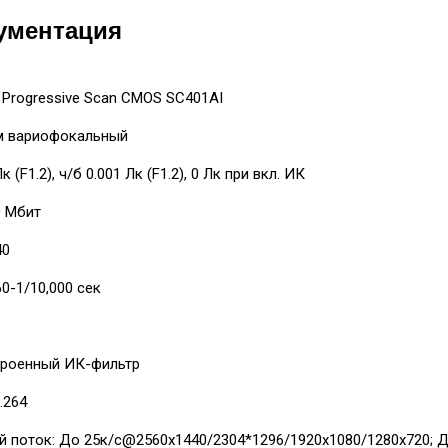
ументация
 Progressive Scan CMOS SC401AI
мм вариофокальный
к (F1.2), ч/б 0.001 Лк (F1.2), 0 Лк при вкл. ИК
0 Мбит
40
60-1/10,000 сек
строенный ИК-фильтр
.264
й поток: До 25к/с@2560x1440/2304*1296/1920х1080/1280x720; Д