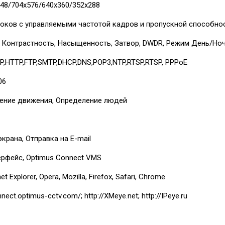
48/704х576/640x360/352х288
токов с управляемыми частотой кадров и пропускной способно
, Контрастность, Насыщенность, Затвор, DWDR, Режим День/Но
IP,HTTP,FTP,SMTP,DHCP,DNS,POP3,NTP,RTSP,RTSP, PPPoE
06
ение движения, Определение людей
крана, Отправка на E-mail
ерфейс, Optimus Connect VMS
et Explorer, Opera, Mozilla, Firefox, Safari, Chrome
nnect.optimus-cctv.com/; http://XMeye.net; http://IPeye.ru