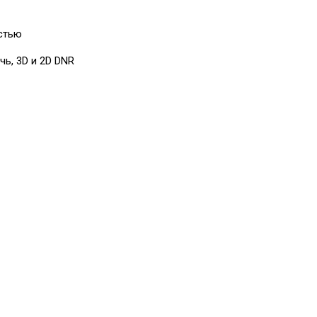
стью
ь, 3D и 2D DNR