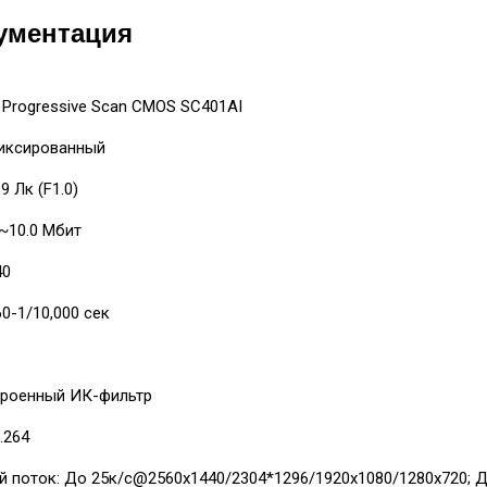
ументация
 Progressive Scan CMOS SC401AI
фиксированный
9 Лк (F1.0)
~10.0 Мбит
40
60-1/10,000 сек
строенный ИК-фильтр
.264
й поток: До 25к/с@2560x1440/2304*1296/1920х1080/1280x720; Д