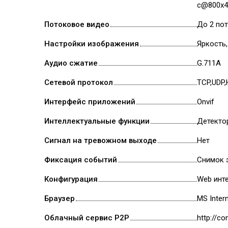
с@800x4
Потоковое видео
До 2 по
Настройки изображения
Яркость,
Аудио сжатие
G.711A
Сетевой протокол
TCP,UDP,
Интерфейс приложений
Onvif
Интеллектуальные функции
Детекто
Сигнал на тревожном выходе
Нет
Фиксация событий
Снимок э
Конфигурация
Web инт
Браузер
MS Intern
Облачный сервис P2P
http://co