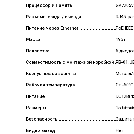
Процессор и Память
GK7205V
Разъемы ввода / вывода
RJ45, ра
Питание через Ethernet
PoE IEEE
Масса
195 г
Подсветка
6 диодов
Совместимость с монтажной коробкой
PB-01, J
Корпус, класс защиты
Металл/п
Рабочая температура
От -60°С
Питание
DC12В(45
Размеры
150х66х
Безопасность
Защита 
Видео выход
Нет