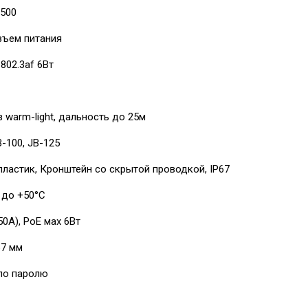
500
зъем питания
 802.3af 6Вт
 warm-light, дальность до 25м
B-100, JB-125
ластик, Кронштейн со скрытой проводкой, IP67
 до +50°С
0А), PoE мах 6Вт
67 мм
по паролю