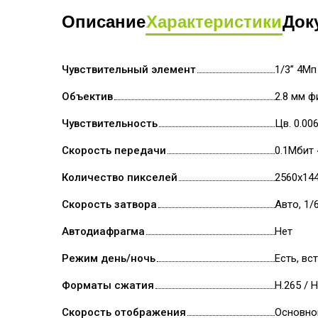
Описание
Характеристики
Док
Чувствительный элемент
1/3” 4Мп
Объектив
2.8 мм 
Чувствительность
Цв. 0.006
Скорость передачи
0.1Мбит 
Количество пикселей
2560х14
Скорость затвора
Авто, 1/
Автодиафрагма
Нет
Режим день/ночь
Есть, в
Форматы сжатия
H.265 / H
Скорость отображения
Основно