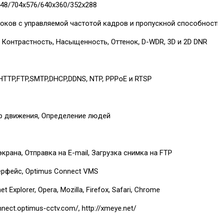
48/704х576/640x360/352х288
токов с управляемой частотой кадров и пропускной способнос
 Контрастность, Насыщенность, Оттенок, D-WDR, 3D и 2D DNR
HTTP,FTP,SMTP,DHCP,DDNS, NTP, PPPoE и RTSP
р движения, Определение людей
крана, Отправка на E-mail, Загрузка снимка на FTP
ерфейс, Optimus Connect VMS
et Explorer, Opera, Mozilla, Firefox, Safari, Chrome
nnect.optimus-cctv.com/, http://xmeye.net/