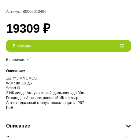
Артикул:
В0000013496
19309 ₽
В корзину
В наличии:
Описание:
1/2.7" 5 Мп CMOS
WDR до 120дБ
Smart IR
2 ИК диода Array с линзой, дальность до 30м
Режим день/ночь, встроенный ИК-фильтр
Антивандальный корпус, класс защиты IР67
PoE
Описание