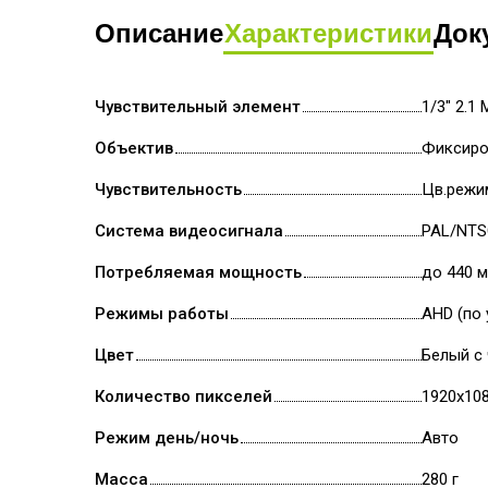
Описание
Характеристики
Док
Чувствительный элемент
1/3" 2.1
Объектив
Фиксиро
Чувствительность
Цв.режим
Система видеосигнала
PAL/NT
Потребляемая мощность
до 440 
Режимы работы
AHD (по
Цвет
Белый с
Количество пикселей
1920x10
Режим день/ночь
Авто
Масса
280 г