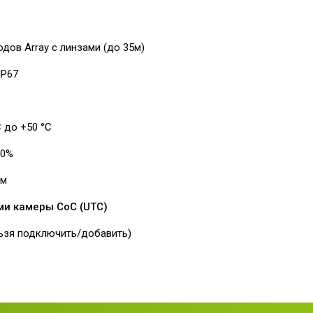
дов Array с линзами (до 35м)
IP67
С до +50 °С
10%
мм
и камеры CoC (UTC)
льзя подключить/добавить)