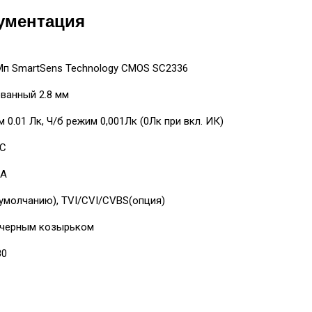
ументация
 Мп SmartSens Technology CMOS SC2336
ванный 2.8 мм
 0.01 Лк, Ч/б режим 0,001Лк (0Лк при вкл. ИК)
SC
мА
 умолчанию), TVI/CVI/CVBS(опция)
 черным козырьком
80