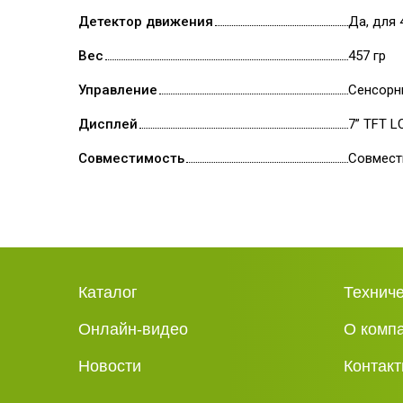
Детектор движения
Да, для 
Вес
457 гр
Управление
Сенсорн
Дисплей
7” TFT L
Совместимость
Совмести
Каталог
Технич
Онлайн-видео
О комп
Новости
Контак