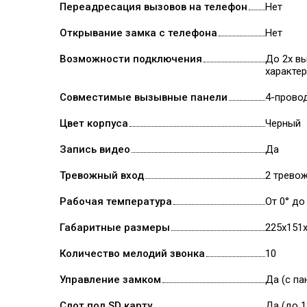
Переадресация вызовов на телефон
Нет
Открывание замка с телефона
Нет
Возможности подключения
До 2х в
характе
Совместимые вызывные панели
4-прово
Цвет корпуса
Черный
Запись видео
Да
Тревожный вход
2 тревож
Рабочая температура
От 0° до
Габаритные размеры
225х151
Количество мелодий звонка
10
Управление замком
Да (с па
Слот под SD карту
Да (до 1