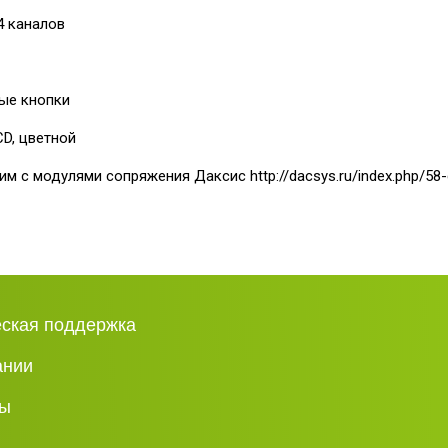
4 каналов
ые кнопки
CD, цветной
м с модулями сопряжения Даксис http://dacsys.ru/index.php/58
еская поддержка
ании
ты