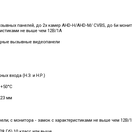
ызывных панелей, до 2х камер AHD-H/AHD-M/ CVBS, до 6и монит
ристиками не выше чем 12В/1А
дные вызывные видеопанели
ных входа (Н.З. и Н.Р.)
 +50°С
х23 мм
нели; с монитора - замок с характеристиками не выше чем 12В/
28 Гб) 10 класс или выше