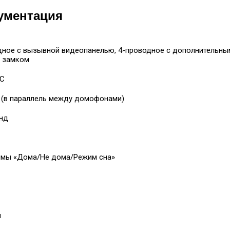
ументация
дное с вызывной видеопанелью, 4-проводное с дополнительны
 замком
SC
 (в параллель между домофонами)
унд
имы «Дома/Не дома/Режим сна»
м