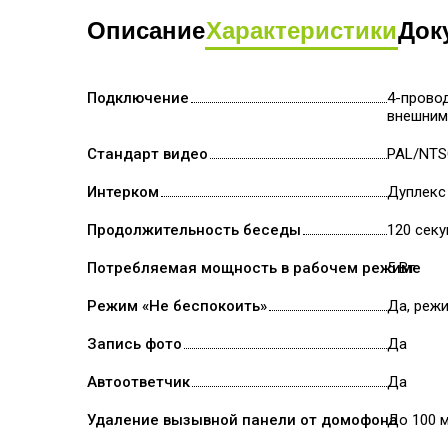
Описание
Характеристики
Док
Подключение
4-прово
внешним
Стандарт видео
PAL/NT
Интерком
Дуплекс
Продолжительность беседы
120 сек
Потребляемая мощность в рабочем режиме
5 Вт
Режим «Не беспокоить»
Да, реж
Запись фото
Да
Автоответчик
Да
Удаление вызывной панели от домофона
До 100 