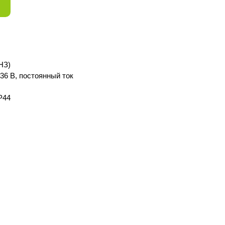
НЗ)
36 В, постоянный ток
P44