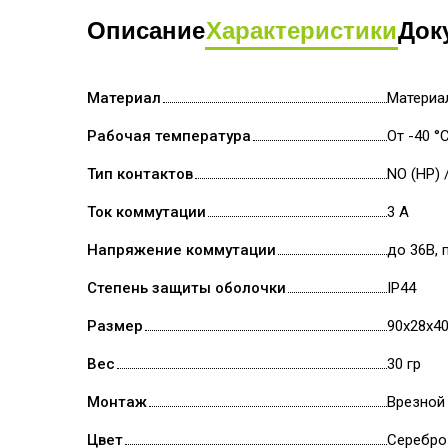
Описание
Характеристики
Док
Материал
Материал
Рабочая температура
От -40 °
Тип контактов
NO (НР) 
Ток коммутации
3 А
Напряжение коммутации
до 36В, 
Степень защиты оболочки
IP44
Размер
90х28х4
Вес
30 гр
Монтаж
Врезной
Цвет
Серебро