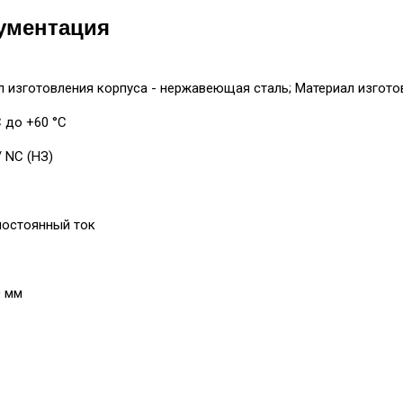
ументация
 изготовления корпуса - нержавеющая сталь; Материал изготов
С до +60 °С
/ NC (НЗ)
постоянный ток
0 мм