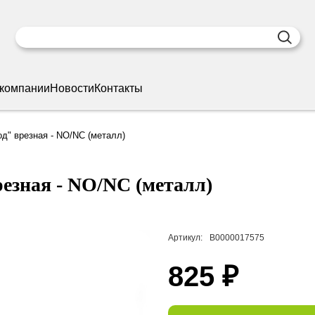
 компании
Новости
Контакты
д" врезная - NO/NC (металл)
езная - NO/NC (металл)
Артикул:
В0000017575
825 ₽